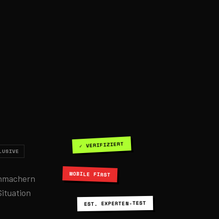
✓ VERIFIZIERT
LUSIVE
MOBILE FIRST
chmachern
Situation
EST. EXPERTEN-TEST