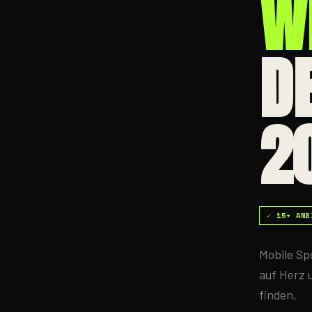
W
D
2
✓ 15+ ANB
Mobile Sp
auf Herz 
finden.